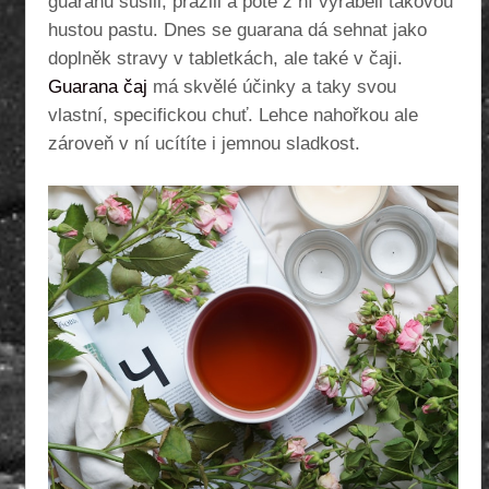
guaranu sušili, pražili a poté z ní vyráběli takovou
hustou pastu.
Dnes se guarana dá sehnat jako
doplněk stravy v tabletkách, ale také v čaji.
Guarana čaj
má skvělé účinky a taky svou
vlastní, specifickou chuť. Lehce nahořkou ale
zároveň v ní ucítíte i jemnou sladkost.