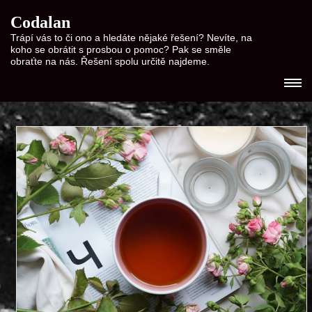
Codalan
Trápí vás to či ono a hledáte nějaké řešení? Nevíte, na
koho se obrátit s prosbou o pomoc? Pak se směle
obraťte na nás. Řešení spolu určitě najdeme.