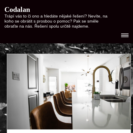
Codalan
Trápí vás to či ono a hledáte nějaké řešení? Nevíte, na
koho se obrátit s prosbou o pomoc? Pak se směle
obraťte na nás. Řešení spolu určitě najdeme.