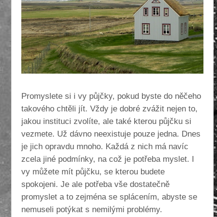
Promyslete si i vy půjčky, pokud byste do něčeho
takového chtěli jít. Vždy je dobré zvážit nejen to,
jakou instituci zvolíte, ale také kterou půjčku si
vezmete. Už dávno neexistuje pouze jedna. Dnes
je jich opravdu mnoho. Každá z nich má navíc
zcela jiné podmínky, na což je potřeba myslet.
I
vy můžete mít půjčku, se kterou budete
spokojeni. Je ale potřeba vše dostatečně
promyslet a to zejména se splácením, abyste se
nemuseli potýkat s nemilými problémy.