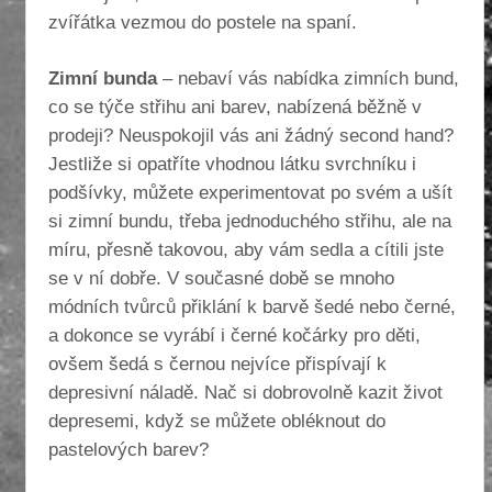
zvířátka vezmou do postele na spaní.
Zimní bunda
– nebaví vás nabídka zimních bund,
co se týče střihu ani barev, nabízená běžně v
prodeji? Neuspokojil vás ani žádný second hand?
Jestliže si opatříte vhodnou látku svrchníku i
podšívky, můžete experimentovat po svém a ušít
si zimní bundu, třeba jednoduchého střihu, ale na
míru, přesně takovou, aby vám sedla a cítili jste
se v ní dobře. V současné době se mnoho
módních tvůrců přiklání k barvě šedé nebo černé,
a dokonce se vyrábí i černé kočárky pro děti,
ovšem šedá s černou nejvíce přispívají k
depresivní náladě. Nač si dobrovolně kazit život
depresemi, když se můžete obléknout do
pastelových barev?