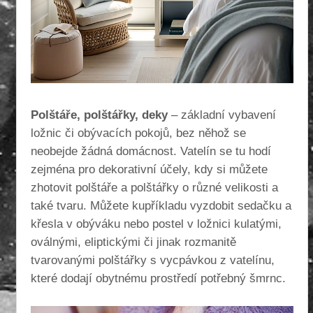
Polštáře, polštářky, deky
– základní vybavení
ložnic či obývacích pokojů, bez něhož se
neobejde žádná domácnost. Vatelín se tu hodí
zejména pro dekorativní účely, kdy si můžete
zhotovit polštáře a polštářky o různé velikosti a
také tvaru. Můžete kupříkladu vyzdobit sedačku a
křesla v obýváku nebo postel v ložnici kulatými,
oválnými, eliptickými či jinak rozmanitě
tvarovanými polštářky s vycpávkou z vatelínu,
které dodají obytnému prostředí potřebný šmrnc.