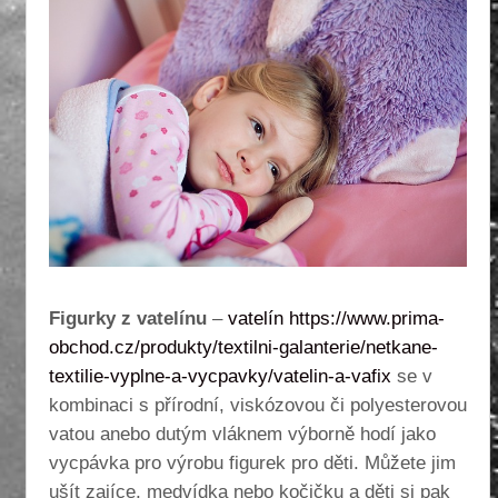
Figurky z vatelínu
–
vatelín https://www.prima-
obchod.cz/produkty/textilni-galanterie/netkane-
textilie-vyplne-a-vycpavky/vatelin-a-vafix
se v
kombinaci s přírodní, viskózovou či polyesterovou
vatou anebo dutým vláknem výborně hodí jako
vycpávka pro výrobu figurek pro děti. Můžete jim
ušít zajíce, medvídka nebo kočičku a děti si pak