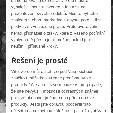
samotná kvalita už nestačí, proto musíte
vynaložit spoustu invence a fantazie na
prezentování svých produktů. Musíte být také
znalcem v oboru marketingu, abyste poté sklízeli
plody své vynaložené práce. Proto byste velmi
neradi přicházeli o zisky, které z Vašeho počínání
vyplynou. A přesto je to možné, pokud jste
neučinili příslušné kroky.
Řešení je prosté
Víte, že se může stát, že pod Vaší obchodní
značkou může konkurence prodávat svoje
produkty? Ale ano. Ovšem pouze v tom případě,
že jste nevyužili možnosti
ochranných známek
pro své obchodní jméno, nebo přímo na své
produkty. Jestli jste opravdu podcenili tuto
důležitou a nezbytnou záležitost, pak už nyní Vám