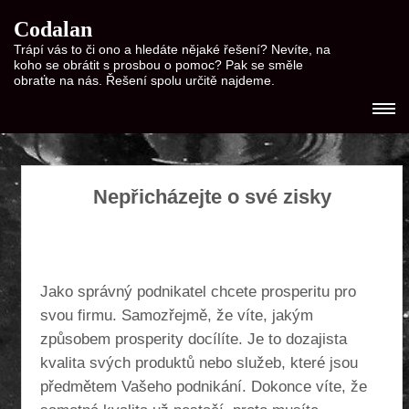
Codalan
Trápí vás to či ono a hledáte nějaké řešení? Nevíte, na
koho se obrátit s prosbou o pomoc? Pak se směle
obraťte na nás. Řešení spolu určitě najdeme.
Nepřicházejte o své zisky
Jako správný podnikatel chcete prosperitu pro
svou firmu. Samozřejmě, že víte, jakým
způsobem prosperity docílíte. Je to dozajista
kvalita svých produktů nebo služeb, které jsou
předmětem Vašeho podnikání. Dokonce víte, že