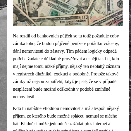
Na rozdíl od bankovních půjček se tu totiž požaduje coby
záruka toho, že budou půjčené peníze v pořádku vráceny,
dání nemovitosti do zástavy. Tím pádem logicky odpadá
potřeba žadatele důkladně prověřovat a uspějí tak i ti, kdo
mají dejme tomu nízké příjmy, nějaký ten neblahý záznam
v registrech dlužníků, exekuci a podobně. Protože takové
záruky už nejsou zapotřebí, když je jisté, že se v případě
nesplácení bude možné odškodnit v podobě zmíněné
nemovitosti.
Kdo tu nabídne vhodnou nemovitost a má alespoň nějaký
příjem, ze kterého bude možné splácet, nemusí se ničeho
bát. Klidně si může jednoduše zažádat přes internet a