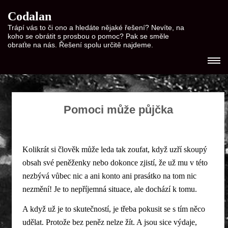
Codalan
Trápí vás to či ono a hledáte nějaké řešení? Nevíte, na
koho se obrátit s prosbou o pomoc? Pak se směle
obraťte na nás. Řešení spolu určitě najdeme.
Pomoci může půjčka
Kolikrát si člověk může leda tak zoufat, když uzří skoupý
obsah své peněženky nebo dokonce zjistí, že už mu v této
nezbývá vůbec nic a ani konto ani prasátko na tom nic
nezmění! Je to nepříjemná situace, ale dochází k tomu.
A když už je to skutečností, je třeba pokusit se s tím něco
udělat. Protože bez peněz nelze žít. A jsou sice výdaje,