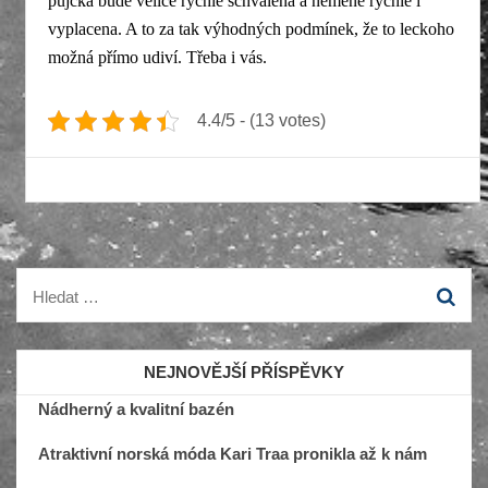
půjčka bude velice rychle schválena a neméně rychle i
vyplacena. A to za tak výhodných podmínek, že to leckoho
možná přímo udiví. Třeba i vás.
4.4/5 - (13 votes)
Vyhledávání
NEJNOVĚJŠÍ PŘÍSPĚVKY
Nádherný a kvalitní bazén
Atraktivní norská móda Kari Traa pronikla až k nám