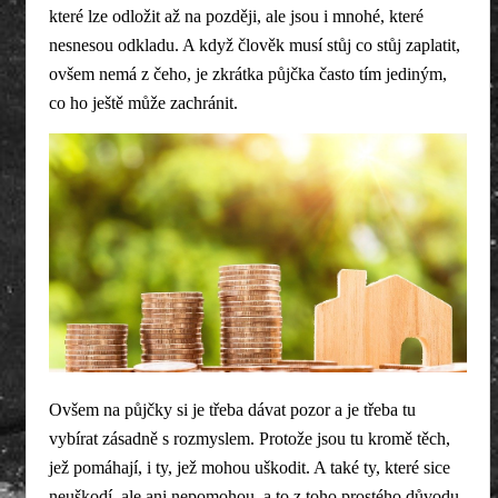
které lze odložit až na později, ale jsou i mnohé, které
nesnesou odkladu. A když člověk musí stůj co stůj zaplatit,
ovšem nemá z čeho, je zkrátka půjčka často tím jediným,
co ho ještě může zachránit.
Ovšem na půjčky si je třeba dávat pozor a je třeba tu
vybírat zásadně s rozmyslem. Protože jsou tu kromě těch,
jež pomáhají, i ty, jež mohou uškodit. A také ty, které sice
neuškodí, ale ani nepomohou, a to z toho prostého důvodu,