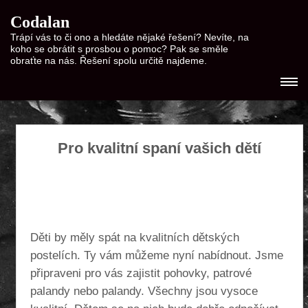
Codalan
Trápí vás to či ono a hledáte nějaké řešení? Nevíte, na
koho se obrátit s prosbou o pomoc? Pak se směle
obraťte na nás. Řešení spolu určitě najdeme.
Pro kvalitní spaní vašich dětí
Děti by měly spát na kvalitních
dětských
postelích
. Ty vám můžeme nyní nabídnout. Jsme
připraveni pro vás zajistit pohovky, patrové
palandy nebo palandy. Všechny jsou vysoce