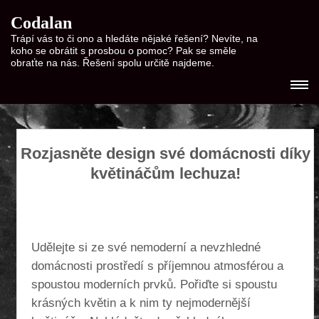
Codalan
Trápí vás to či ono a hledáte nějaké řešení? Nevíte, na
koho se obrátit s prosbou o pomoc? Pak se směle
obraťte na nás. Řešení spolu určitě najdeme.
Rozjasněte design své domácnosti díky
květináčům lechuza!
Udělejte si ze své nemoderní a nevzhledné
domácnosti prostředí s příjemnou atmosférou a
spoustou moderních prvků. Pořiďte si spoustu
krásných květin a k nim ty nejmodernější