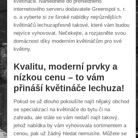
květináče. Nahlédněte do přehledného
internetového serveru dodavatele Greenspol s. r.
o. a vyberte si ze široké nabídky nejrůznějších
květináčů
lechuza
přesně takové, které vám budou
nejvíce vyhovovat. Nečekejte, a rozjasněte svou
domácnost díky moderním květináčům pro své
květiny.
Kvalitu, moderní prvky a
nízkou cenu – to vám
přináší květináče lechuza!
Pokud se už dlouho pokoušíte najít nějaký obchod
se specializací na květináče do bytu či na
zahradu, ale stále se vám nedaří najít takový,
jehož nabídka by vám vyhovovala sortimentem a
cenou, pak už žádný hledat nemusíte. Můžete se