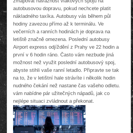
zmapovat návaznost vlakových spojů na
autobusovou dopravu, pokud nechcete platit
nákladného taxíka. Autobusy vás během půl
hodiny zavezou přímo až k terminálu. Ve
večerních a ranních hodinách je doprava na
letiště značně omezena. Poslední autobusy
Airport express odjíždění z Prahy ve 22 hodin a
první v 6 hodin ráno. Často vám nezbude jiná
možnost než využit poslední autobusový spoj,
abyste stihli vaše ranní letadlo. Připravte se tak
na to, že v letištní hale strávíte i několik hodin
nudného čekání než nastane čas vašeho odletu.
vám nabídne pár užitečných nápadů, jak co
nejlépe situaci zvládnout a překonat.