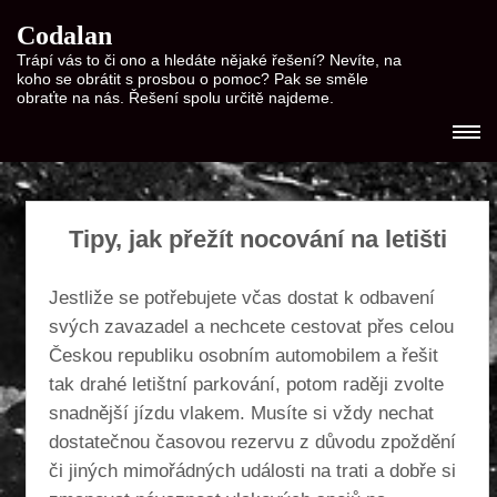
Codalan
Trápí vás to či ono a hledáte nějaké řešení? Nevíte, na
koho se obrátit s prosbou o pomoc? Pak se směle
obraťte na nás. Řešení spolu určitě najdeme.
Tipy, jak přežít nocování na letišti
Jestliže se potřebujete včas dostat k odbavení
svých zavazadel a nechcete cestovat přes celou
Českou republiku osobním automobilem a řešit
tak drahé letištní parkování, potom raději zvolte
snadnější jízdu vlakem. Musíte si vždy nechat
dostatečnou časovou rezervu z důvodu zpoždění
či jiných mimořádných události na trati a dobře si