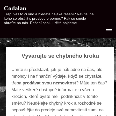
Codalan
Trápí vás to či ono a hledáte nějaké řešení? Nevíte, na
koho se obrátit s prosbou o pomoc? Pak se směle
obraťte na nás. Řešení spolu určitě najdeme.
Vyvarujte se chybného kroku
Umíte si představit, jak je nákladné na čas, ale
mnohdy i na finanční výdaje, když se chystáte,
třeba
prodávat svou nemovitost
? Máte ten čas?
Máte veškeré dostupné informace o všech
krocích, které byste měli podniknout v tomto
směru? Neudělejte chybný krok a rozhodně se
nepouštějte do prodeje své nemovitosti sami na