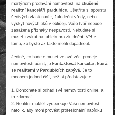
martýriem prodávání nemovitosti na
zkušené
realitní kanceláři pardubice
. Ušetříte si spoustu
šedivých vlasů navíc, žaludeční vředy, nebo
výskyt nových tiků v obličeji. Vaše tvář nebude
zasažena příznaky nespavosti. Nebudete si
muset zvykat na tablety pro zklidnění. Věřte
tomu, že byste až takto mohli dopadnout.
Jediné, co budete muset ve své věci prodeje
nemovitosti učinit, je
kontaktovat kancelář, která
se realitami v Pardubicích zabývá
. Je to
mnohem jednodušší, než si představujete.
1. Dohodnete si odhad své nemovitosti online, a
to zdarma!
2. Realitní makléř vyšperkuje Vaši nemovitost
natolik, aby mohl provést profesionální nabídku