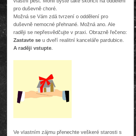
vlastní pěst. Mohli byste také skončit na oddělení
pro duševně choré.
Možná se Vám zdá tvrzení o oddělení pro
duševně nemocné přehnané. Možná ano. Ale
raději se nepřesvědčujte v praxi. Obrazně řečeno:
Zastavte se
u dveří
realitní kanceláře pardubice
.
A raději vstupte
.
Ve vlastním zájmu přenechte veškeré starosti s